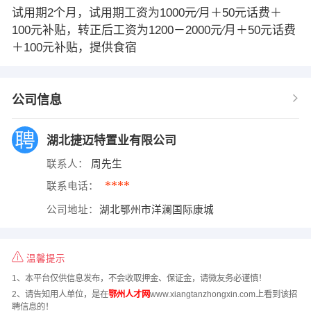
试用期2个月，试用期工资为1000元∕月＋50元话费＋
100元补贴，转正后工资为1200－2000元∕月＋50元话费
＋100元补贴，提供食宿
公司信息
湖北捷迈特置业有限公司
联系人：
周先生
****
联系电话：
公司地址：
湖北鄂州市洋澜国际康城
温馨提示
1、本平台仅供信息发布，不会收取押金、保证金，请微友务必谨慎！
2、请告知用人单位，是在
鄂州人才网
www.xiangtanzhongxin.com上看到该招
聘信息的！