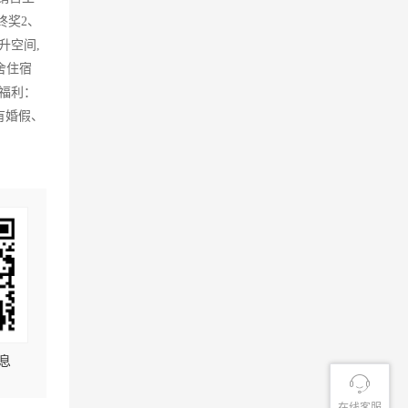
终奖2、
升空间,
舍住宿
日福利：
有婚假、
息