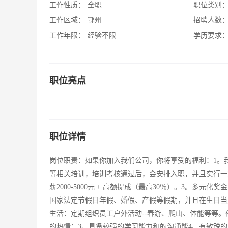
工作性质：
全职
职位类别
工作区域：
鄂州
招聘人数
工作年限：
经验不限
学历要求
职位亮点
职位详情
岗位职责：如果你加入我们公司，你将享受的福利：1。
等相关培训，培训考核通过后，会安排入职，并且实行一
薪2000-5000元 + 高额提成（最高30％）。3。
国家法定节假日年假、婚假、产假等假期，并且在生日当
生活：定期组织员工户外活动--春游、爬山、体能等等。任
的热情；3、具备较强的学习能力和的沟通能4、有敏锐的