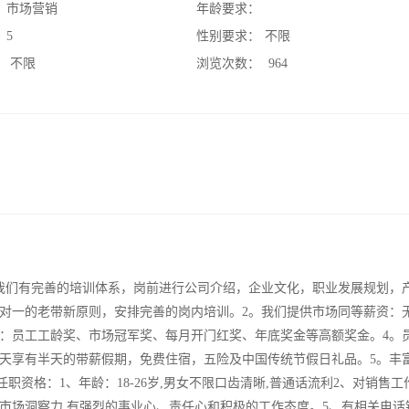
：
市场营销
年龄要求：
：
5
性别要求：
不限
：
不限
浏览次数：
964
我们有完善的培训体系，岗前进行公司介绍，企业文化，职业发展规划，
对一的老带新原则，安排完善的岗内培训。2。我们提供市场同等薪资：
多元化奖金：员工工龄奖、市场冠军奖、每月开门红奖、年底奖金等高额奖金。4。
天享有半天的带薪假期，免费住宿，五险及中国传统节假日礼品。5。丰
职资格：1、年龄：18-26岁,男女不限口齿清晰,普通话流利2、对销售工
市场洞察力,有强烈的事业心、责任心和积极的工作态度。5、有相关电话